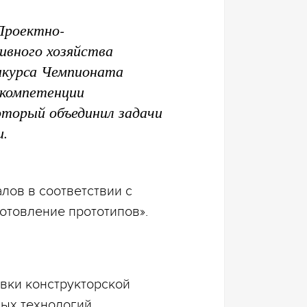
 Проектно-
ивного хозяйства
нкурса Чемпионата
 компетенции
оторый объединил задачи
и.
лов в соответствии с
отовление прототипов».
овки конструкторской
ых технологий.