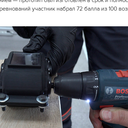
нием — прототип был изготовлен в срок и полно
ревнований участник набрал 72 балла из 100 во